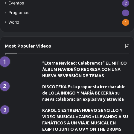
o
Eventos
2
e
Programas
l
1
e
World
1
c
t
r
ó
Most Popular Videos
n
i
c
“Eterna Navidad: Celebremos” EL MÍTICO
o
ÁLBUM NAVIDEÑO REGRESA CON UNA
NUEVA REVERSIÓN DE TEMAS
DISCOTEKA Es la propuesta irrechazable
de LOLA INDIGO Y MARÍA BECERRA su
nueva colaboración explosiva y atrevida
KAROL G ESTRENA NUEVO SENCILLO Y
VIDEO MUSICAL «CAIRO» LLEVANDO A SU
FANÁTICOS A UN VIAJE MUSICAL EN
EGIPTO JUNTO A OVY ON THE DRUMS