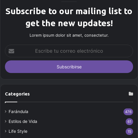
Subscribe to our mailing list to
get the new updates!
Lorem ipsum dolor sit amet, consectetur.
E
s
c
r
i
b
e
t
Categories
u
c
Farándula
476
o
r
Estilos de Vida
61
r
Life Style
e
15