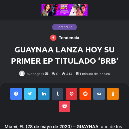
Farándula
Tendencia
GUAYNAA LANZA HOY SU
PRIMER EP TITULADO ‘BRB’
bvanegass
Send
0
414
1 minuto de lectura
an
email
Facebook
Twitter
LinkedIn
Tumblr
Pinterest
Reddit
VKontakte
Odnoklassniki
Pocket
Miami, FL (28 de mayo de 2020)
–
GUAYNAA
, uno de los