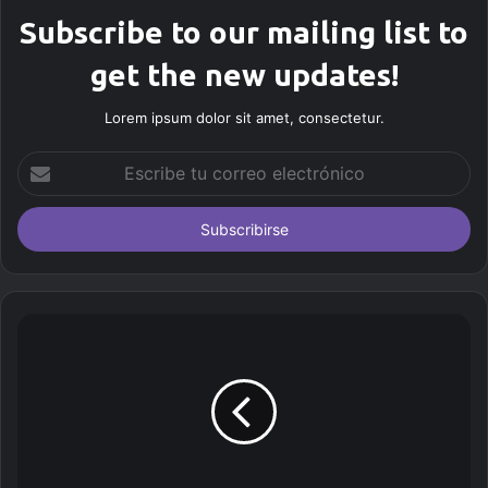
Subscribe to our mailing list to
get the new updates!
Lorem ipsum dolor sit amet, consectetur.
E
s
c
r
i
b
e
t
u
c
o
r
r
e
o