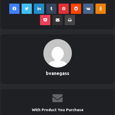
Facebook
Twitter
LinkedIn
Tumblr
Pinterest
Reddit
VKontakte
Odnoklassniki
Pocket
Envie por Email
Imprimir
bvanegass
With Product You Purchase