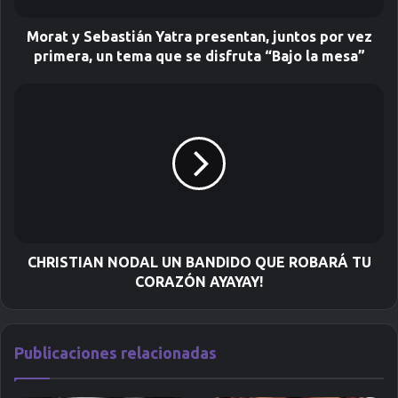
e
l
Morat y Sebastián Yatra presentan, juntos por vez
e
primera, un tema que se disfruta “Bajo la mesa”
c
t
r
ó
n
i
c
o
CHRISTIAN NODAL UN BANDIDO QUE ROBARÁ TU
CORAZÓN AYAYAY!
Publicaciones relacionadas