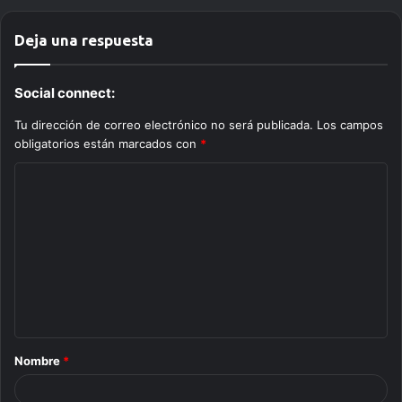
Deja una respuesta
Social connect:
Tu dirección de correo electrónico no será publicada.
Los campos
obligatorios están marcados con
*
C
o
m
e
n
t
a
Nombre
*
r
i