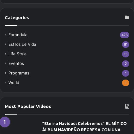
b
e
t
Categories
u
c
Farándula
476
o
r
Estilos de Vida
61
r
Life Style
e
15
o
Eventos
2
e
Programas
l
1
e
World
1
c
t
r
ó
Most Popular Videos
n
i
c
“Eterna Navidad: Celebremos” EL MÍTICO
o
ÁLBUM NAVIDEÑO REGRESA CON UNA