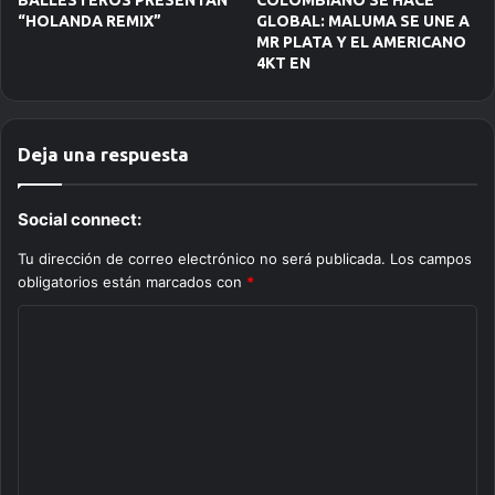
BALLESTEROS PRESENTAN
COLOMBIANO SE HACE
“HOLANDA REMIX”
GLOBAL: MALUMA SE UNE A
MR PLATA Y EL AMERICANO
4KT EN
Deja una respuesta
Social connect:
Tu dirección de correo electrónico no será publicada.
Los campos
obligatorios están marcados con
*
C
o
m
e
n
t