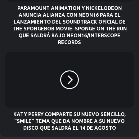
e
l
PARAMOUNT ANIMATION Y NICKELODEON
e
ANUNCIA ALIANZA CON NEON16 PARA EL
c
LANZAMIENTO DEL SOUNDTRACK OFICIAL DE
t
THE SPONGEBOB MOVIE: SPONGE ON THE RUN
r
QUE SALDRÁ BAJO NEON16/INTERSCOPE
ó
RECORDS
n
i
c
o
KATY PERRY COMPARTE SU NUEVO SENCILLO,
“SMILE” TEMA QUE DA NOMBRE A SU NUEVO
DISCO QUE SALDRÁ EL 14 DE AGOSTO