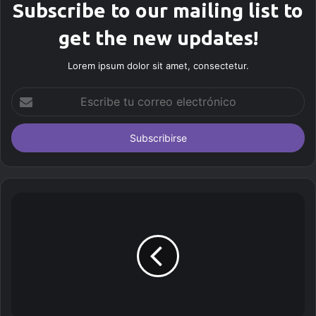
Subscribe to our mailing list to
get the new updates!
Lorem ipsum dolor sit amet, consectetur.
E
s
c
r
i
b
e
t
u
c
o
r
r
e
o