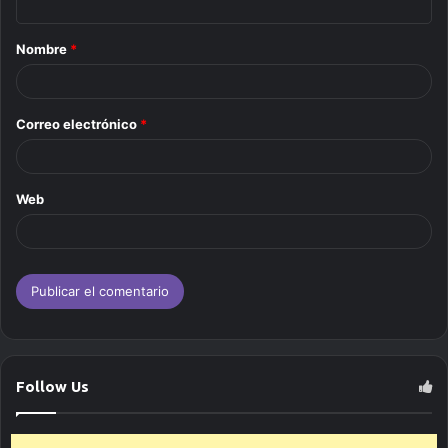
a
Nombre
*
r
i
o
Correo electrónico
*
*
Web
Follow Us