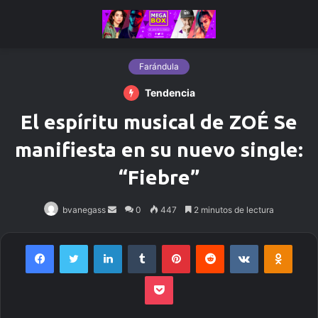
Farándula
Tendencia
El espíritu musical de ZOÉ Se
manifiesta en su nuevo single:
“Fiebre”
bvanegass
Send
0
447
2 minutos de lectura
an
email
Facebook
Twitter
LinkedIn
Tumblr
Pinterest
Reddit
VKontakte
Odnoklassniki
Pocket