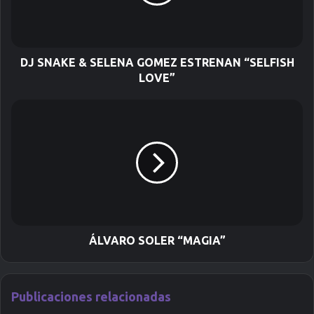
r
e
o
e
l
DJ SNAKE & SELENA GOMEZ ESTRENAN “SELFISH
e
LOVE”
c
t
r
ó
n
i
c
o
ÁLVARO SOLER “MAGIA”
Publicaciones relacionadas