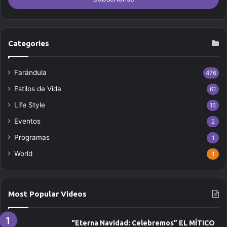
i
b
e
t
Categories
u
c
Farándula
476
o
r
Estilos de Vida
61
r
Life Style
e
15
o
Eventos
2
e
Programas
l
1
e
World
1
c
t
r
ó
Most Popular Videos
n
i
c
“Eterna Navidad: Celebremos” EL MÍTICO