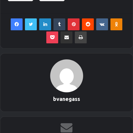
Facebook
Twitter
LinkedIn
Tumblr
Pinterest
Reddit
VKontakte
Odnoklassniki
Pocket
Envie por Email
Imprimir
bvanegass