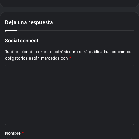
Deja una respuesta
Social connect:
Tu dirección de correo electrónico no será publicada.
Los campos
obligatorios están marcados con
*
C
o
m
e
n
t
a
Nombre
*
r