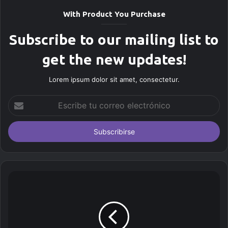
With Product You Purchase
Subscribe to our mailing list to
get the new updates!
Lorem ipsum dolor sit amet, consectetur.
E
s
c
r
i
b
e
t
u
c
o
r