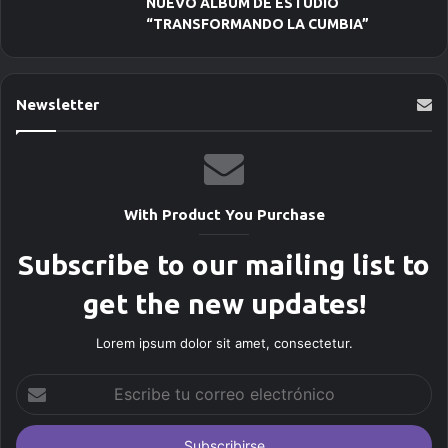
NUEVO ÁLBUM DE ESTUDIO
“TRANSFORMANDO LA CUMBIA”
Newsletter
With Product You Purchase
Subscribe to our mailing list to
get the new updates!
Lorem ipsum dolor sit amet, consectetur.
E
s
c
r