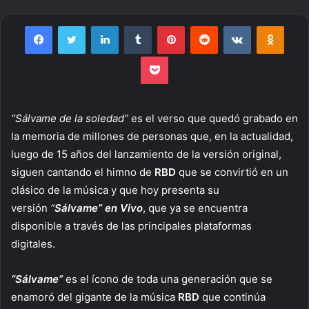
an
email
Facebook
Twitter
LinkedIn
Tumblr
Pinterest
Reddit
VKontakte
Odnoklassniki
Pocket
“Sálvame de la soledad”
es el verso que quedó grabado en
la memoria de millones de personas que, en la actualidad,
luego de 15 años del lanzamiento de la versión original,
siguen cantando el himno de
RBD
que se convirtió en un
clásico de la música y que hoy presenta su
versión
“
Sálvame” en Vivo
, que ya se encuentra
disponible a través de las principales plataformas
digitales.
“Sálvame”
es el ícono de toda una generación que se
enamoró del gigante de la música
RBD
que continúa