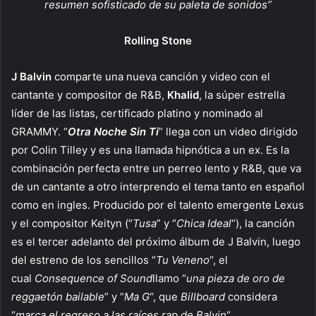
resumen sofisticado de su paleta de sonidos”
Rolling Stone
J Balvin
comparte una nueva canción y video con el
cantante y compositor de R&B,
Khalid
, la súper estrella
líder de las listas, certificado platino y nominado al
GRAMMY. “
Otra Noche Sin Ti
” llega con un video dirigido
por Colin Tilley y es una llamada hipnótica a un ex. Es la
combinación perfecta entre un perreo lento y R&B, que va
de un cantante a otro interprendo el tema tanto en español
como en ingles. Producido por el talento emergente Lexus
y el compositor Keityn (“
Tusa
” y “
Chica Ideal
“), la canción
es el tercer adelanto del próximo álbum de J Balvin, luego
del estreno de los sencillos “
Tu Veneno
“, el
cual
Consequence of Sound
llamo “
una pieza de oro de
reggaetón bailable
” y “
Ma G
“, que
Billboard
considera
“
marca el regreso a las raíces rap de Balvin
“.