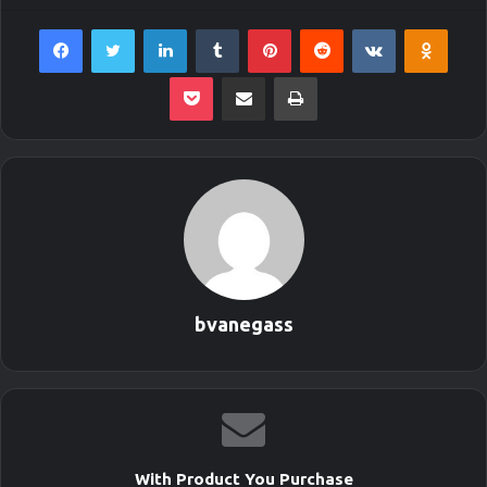
Facebook
Twitter
LinkedIn
Tumblr
Pinterest
Reddit
VKontakte
Odnoklassniki
Pocket
Envie por Email
Imprimir
bvanegass
With Product You Purchase