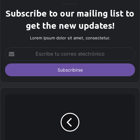
Subscribe to our mailing list to
get the new updates!
Lorem ipsum dolor sit amet, consectetur.
E
s
c
r
i
b
e
t
u
c
o
r
r
e