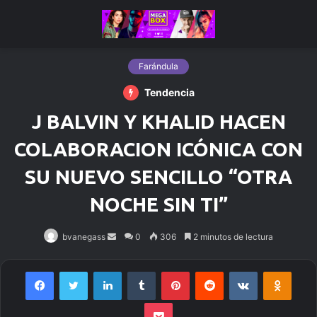
Farándula
Tendencia
J BALVIN Y KHALID HACEN
COLABORACION ICÓNICA CON
SU NUEVO SENCILLO “OTRA
NOCHE SIN TI”
bvanegass
Send
0
306
2 minutos de lectura
an
email
Facebook
Twitter
LinkedIn
Tumblr
Pinterest
Reddit
VKontakte
Odnoklassniki
Pocket