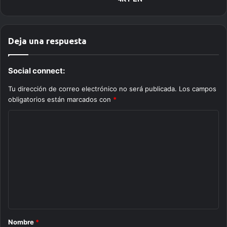
Deja una respuesta
Social connect:
Tu dirección de correo electrónico no será publicada.
Los campos
obligatorios están marcados con
*
C
o
m
e
n
t
a
Nombre
*
r