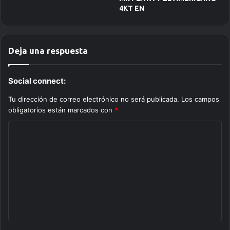
4KT EN
Deja una respuesta
Social connect:
Tu dirección de correo electrónico no será publicada.
Los campos
obligatorios están marcados con
*
C
o
m
e
n
t
a