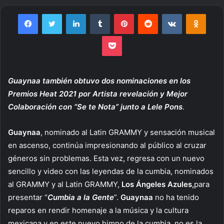
an
email
Facebook
Twitter
LinkedIn
Tumblr
Pinterest
Reddit
VKontakte
Odnoklassniki
Pocket
Guaynaa también obtuvo dos nominaciones en los
Premios Heat 2021 por
Artista revelación y Mejor
Colaboración con “Se te Nota” junto a Lele Pons
.
Guaynaa
, nominado al Latin GRAMMY y sensación musical
en ascenso, continúa impresionando al público al cruzar
géneros sin problemas. Esta vez, regresa con un nuevo
sencillo y video con las leyendas de la cumbia, nominados
al GRAMMY y al Latin GRAMMY,
Los Ángeles Azules,
para
presentar “
Cumbia a la Gente
”.
Guaynaa
no ha tenido
reparos en rendir homenaje a la música y la cultura
mexicana y en este nuevo himno de la cumbia, no es la