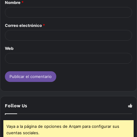
Nombre
*
r
i
o
Correo electrónico
*
*
Web
Follow Us
Vaya a la página de opciones de Arqam para configurar sus
cuentas sociales.