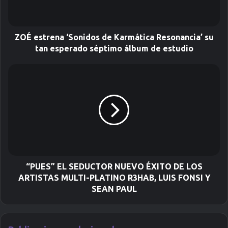
e
o
e
l
ZOÉ estrena ‘Sonidos de Karmática Resonancia’ su
e
tan esperado séptimo álbum de estudio
c
t
r
ó
n
i
c
o
“PUES” EL SEDUCTOR NUEVO ÉXITO DE LOS
ARTISTAS MULTI-PLATINO R3HAB, LUIS FONSI Y
SEAN PAUL