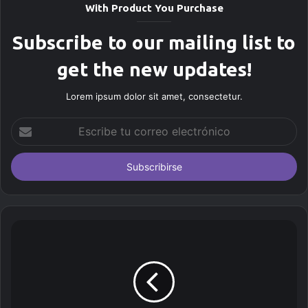
With Product You Purchase
Subscribe to our mailing list to
get the new updates!
Lorem ipsum dolor sit amet, consectetur.
E
s
c
r
i
b
e
t
u
c
o
r
r