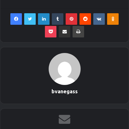
Facebook
Twitter
LinkedIn
Tumblr
Pinterest
Reddit
VKontakte
Odnoklassniki
Pocket
Envie por Email
Imprimir
bvanegass