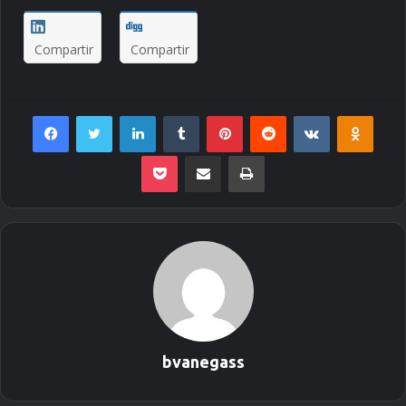
Compartir
Compartir
Facebook
Twitter
LinkedIn
Tumblr
Pinterest
Reddit
VKontakte
Odnoklassniki
Pocket
Envie por Email
Imprimir
bvanegass