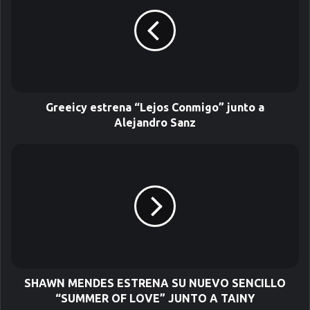
c
o
r
r
e
o
e
l
Greeicy estrena “Lejos Conmigo” junto a
e
Alejandro Sanz
c
t
r
ó
n
i
c
o
SHAWN MENDES ESTRENA SU NUEVO SENCILLO
“SUMMER OF LOVE” JUNTO A TAINY