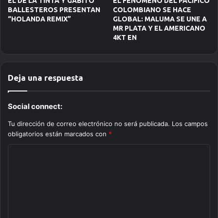
EL DE LA TINTA Y GABITO
EL FENÓMENO DEL PACÍFICO
BALLESTEROS PRESENTAN
COLOMBIANO SE HACE
“HOLANDA REMIX”
GLOBAL: MALUMA SE UNE A
MR PLATA Y EL AMERICANO
4KT EN
Deja una respuesta
Social connect:
Tu dirección de correo electrónico no será publicada.
Los campos
obligatorios están marcados con
*
C
o
m
e
n