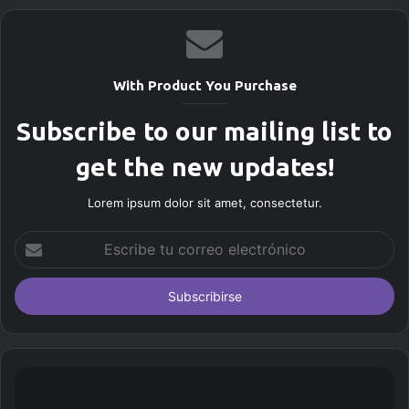
With Product You Purchase
Subscribe to our mailing list to
get the new updates!
Lorem ipsum dolor sit amet, consectetur.
E
s
c
r
i
b
e
t
u