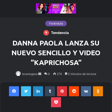
Farándula
Tendencia
DANNA PAOLA LANZA SU
NUEVO SENCILLO Y VIDEO
“KAPRICHOSA”
bvanegass
Send
0
274
2 minutos de lectura
an
email
Facebook
Twitter
LinkedIn
Tumblr
Pinterest
Reddit
VKontakte
Odnoklassniki
Pocket