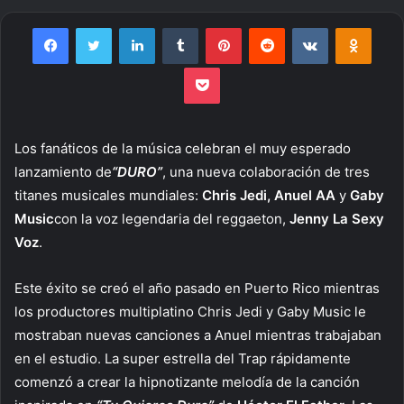
an
email
Facebook
Twitter
LinkedIn
Tumblr
Pinterest
Reddit
VKontakte
Odnoklassniki
Pocket
Los fanáticos de la música celebran el muy esperado
lanzamiento de
“DURO”
, una nueva colaboración de tres
titanes musicales mundiales:
Chris Jedi, Anuel AA
y
Gaby
Music
con la voz legendaria del reggaeton,
Jenny La Sexy
Voz
.
Este éxito se creó el año pasado en Puerto Rico mientras
los productores multiplatino Chris Jedi y Gaby Music le
mostraban nuevas canciones a Anuel mientras trabajaban
en el estudio. La super estrella del Trap rápidamente
comenzó a crear la hipnotizante melodía de la canción