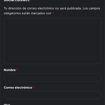
Tu dirección de correo electrónico no será publicada.
Los campos
obligatorios están marcados con
*
C
o
m
e
n
t
a
Nombre
*
r
i
o
Correo electrónico
*
*