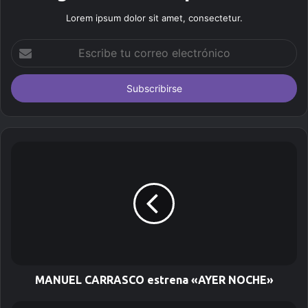
Lorem ipsum dolor sit amet, consectetur.
E
s
c
r
i
b
e
t
u
c
o
r
r
e
o
e
l
MANUEL CARRASCO estrena «AYER NOCHE»
e
c