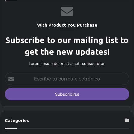
With Product You Purchase
Subscribe to our mailing list to
get the new updates!
Lorem ipsum dolor sit amet, consectetur.
E
s
c
r
i
b
e
t
Categories
u
c