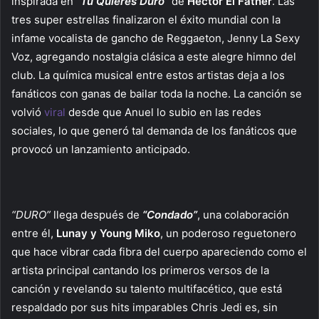
inspirada en
“Tu Quieres Duro”
de
Héctor El Father
. Las
tres super estrellas finalizaron el éxito mundial con la
infame vocalista de gancho de Reggaeton, Jenny La Sexy
Voz, agregando nostalgia clásica a este alegre himno del
club. La química musical entre estos artistas deja a los
fanáticos con ganas de bailar toda la noche. La canción se
volvió
viral
desde que Anuel lo subio en las redes
sociales, lo que generó tal demanda de los fanáticos que
provocó un lanzamiento anticipado.
“DURO”
llega después de
“Condado”
, una colaboración
entre él,
Lunay y Young Miko
, un poderoso reguetonero
que hace vibrar cada fibra del cuerpo apareciendo como el
artista principal cantando los primeros versos de la
canción y revelando su talento multifacético, que está
respaldado por sus hits imparables Chris Jedi es, sin