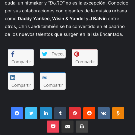
duda, un hitmaker y
“DURO”
no es la excepción. Conocido
por sus colaboraciones con gigantes de la música urbana
como
Daddy Yankee
,
Wisin & Yandel
y
J Balvin
entre
otros, Chris Jedi también se ha convertido en el padrino
de los nuevos talentos que surgen en la Isla Encantada.
Tweet
Compartir
Compartir
Compartir
Compartir
Facebook
Twitter
LinkedIn
Tumblr
Pinterest
Reddit
VKontakte
Odnoklassniki
Pocket
Envie por Email
Imprimir