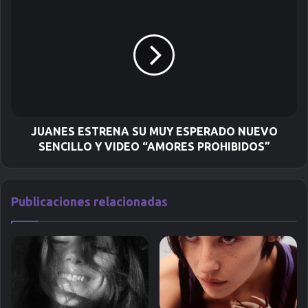
t
r
ó
n
i
c
o
JUANES ESTRENA SU MUY ESPERADO NUEVO
SENCILLO Y VIDEO “AMORES PROHIBIDOS”
Publicaciones relacionadas