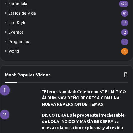
Farándula
476
o
r
Estilos de Vida
61
r
Life Style
e
15
o
Eventos
2
e
Programas
l
1
e
World
1
c
t
r
ó
Most Popular Videos
n
i
c
“Eterna Navidad: Celebremos” EL MÍTICO
o
ÁLBUM NAVIDEÑO REGRESA CON UNA
NUEVA REVERSIÓN DE TEMAS
DISCOTEKA Es la propuesta irrechazable
de LOLA INDIGO Y MARÍA BECERRA su
nueva colaboración explosiva y atrevida