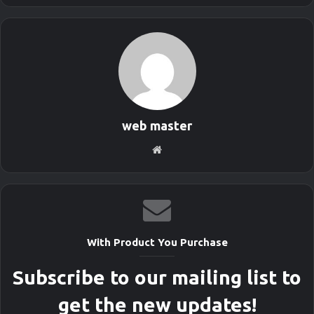
web master
S
i
t
i
o
w
With Product You Purchase
e
b
Subscribe to our mailing list to
get the new updates!