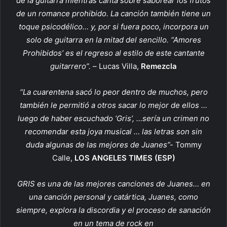
de la guitarra mientras canta sobre saborear los frutos
de un romance prohibido. La canción también tiene un
toque psicodélico… y, por si fuera poco, incorpora un
solo de guitarra en la mitad del sencillo. “Amores
Prohibidos’ es el regreso al estilo de este cantante
guitarrero”. –
Lucas Villa,
Remezcla
“La cuarentena sacó lo peor dentro de muchos, pero
también le permitió a otros sacar lo mejor de ellos …
luego de haber escuchado ‘Gris’, …sería un crimen no
recomendar esta joya musical … las letras son sin
duda algunas de las mejores de Juanes”-
Tommy
Calle,
LOS ANGELES TIMES (ESP)
GRIS es una de las mejores canciones de
Juanes
… en
una canción personal y catártica,
Juanes
, como
siempre, explora la discordia y el proceso de sanación
en un tema de rock en