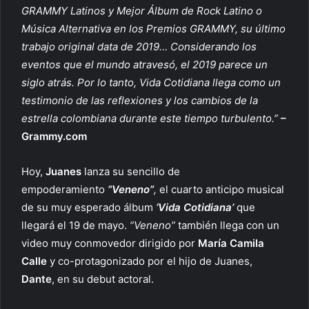
t
e
s
GRAMMY Latinos y Mejor Álbum de Rock Latino o
n
Música Alternativa en los Premios GRAMMY, su último
i
trabajo original data de 2019… Considerando los
k
eventos que el mundo atravesó, el 2019 parece un
i
siglo atrás. Por lo tanto, Vida Cotidiana llega como un
testimonio de las reflexiones y los cambios de la
estrella colombiana durante este tiempo turbulento.”
–
Grammy.com
Hoy,
Juanes
lanza su sencillo de
empoderamiento
“Veneno”
,
el cuarto anticipo musical
de su muy esperado álbum
‘Vida Cotidiana’
que
llegará el 19 de mayo.
“Veneno”
también llega con un
video muy conmovedor dirigido por
María Camila
Calle
y co-protagonizado por el hijo de Juanes,
Dante
, en su debut actoral.