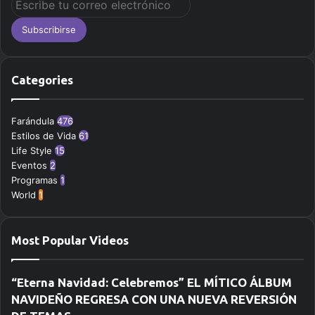
s
c
r
i
b
Categories
e
t
u
Farándula
476
c
Estilos de Vida
61
o
Life Style
15
r
Eventos
2
r
Programas
1
e
World
1
o
e
l
Most Popular Videos
e
c
t
“Eterna Navidad: Celebremos” EL MÍTICO ÁLBUM
r
NAVIDEÑO REGRESA CON UNA NUEVA REVERSIÓN
ó