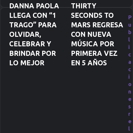
b
DANNA PAOLA
THIRTY
e
LLEGA CON “1
SECONDS TO
t
P
u
TRAGO” PARA
MARS REGRESA
u
c
b
OLVIDAR,
CON NUEVA
o
l
r
CELEBRAR Y
MÚSICA POR
r
i
e
BRINDAR POR
PRIMERA VEZ
c
o
a
LO MEJOR
EN 5 AÑOS
e
c
l
i
e
c
o
t
n
r
e
ó
s
n
r
i
c
e
o
l