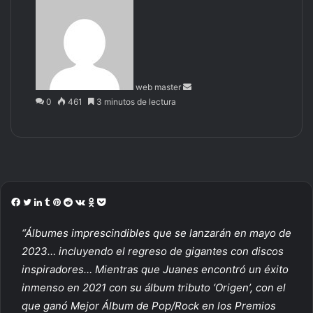
an
email
web master
0
461
3 minutos de lectura
F
T
L
T
P
R
V
O
P
a
w
i
u
i
e
K
d
o
“Álbumes imprescindibles que se lanzarán en mayo de
c
i
n
m
n
d
o
n
c
e
t
k
b
t
d
n
o
k
2023… incluyendo el regreso de gigantes con discos
b
t
e
l
e
i
t
k
e
inspiradores… Mientras que Juanes encontró un éxito
o
e
d
r
r
t
a
l
t
inmenso en 2021 con su álbum tributo ‘Origen’, con el
o
r
I
e
k
a
que ganó Mejor Álbum de Pop/Rock en los Premios
k
n
s
t
s