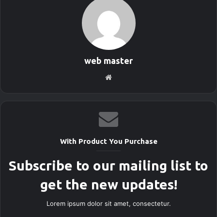
web master
S
i
t
i
o
w
With Product You Purchase
e
b
Subscribe to our mailing list to
get the new updates!
Lorem ipsum dolor sit amet, consectetur.