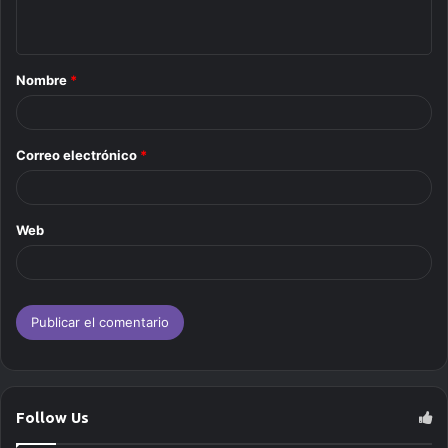
t
a
Nombre
*
r
i
o
Correo electrónico
*
*
Web
Follow Us