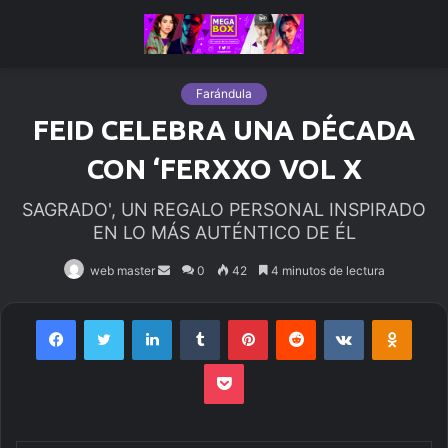
Farándula
FEID CELEBRA UNA DÉCADA
CON ‘FERXXO VOL X
SAGRADO', UN REGALO PERSONAL INSPIRADO
EN LO MÁS AUTÉNTICO DE ÉL
web master
Send
0
42
4 minutos de lectura
an
email
Facebook
Twitter
LinkedIn
Tumblr
Pinterest
Reddit
VKontakte
Odnoklassniki
Pocket