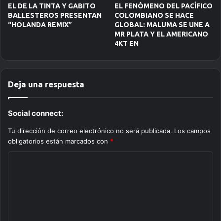
EL DE LA TINTA Y GABITO
EL FENÓMENO DEL PACÍFICO
BALLESTEROS PRESENTAN
COLOMBIANO SE HACE
“HOLANDA REMIX”
GLOBAL: MALUMA SE UNE A
MR PLATA Y EL AMERICANO
4KT EN
Deja una respuesta
Social connect:
Tu dirección de correo electrónico no será publicada.
Los campos
obligatorios están marcados con
*
C
o
m
e
n