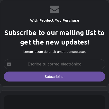
i
o
w
With Product You Purchase
e
b
Subscribe to our mailing list to
get the new updates!
Lorem ipsum dolor sit amet, consectetur.
E
s
c
r
i
b
e
t
u
c