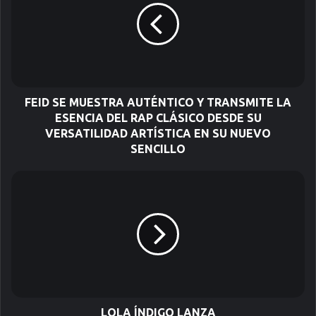
o
r
r
e
o
e
l
FEID SE MUESTRA AUTÉNTICO Y TRANSMITE LA
e
ESENCIA DEL RAP CLÁSICO DESDE SU
c
VERSATILIDAD ARTÍSTICA EN SU NUEVO
t
SENCILLO
r
ó
n
i
c
o
LOLA ÍNDIGO LANZA