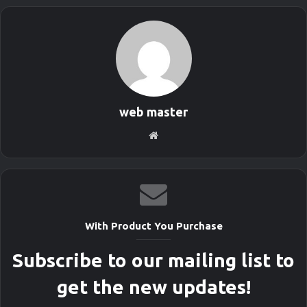
web master
S
i
t
i
o
w
With Product You Purchase
e
b
Subscribe to our mailing list to
get the new updates!