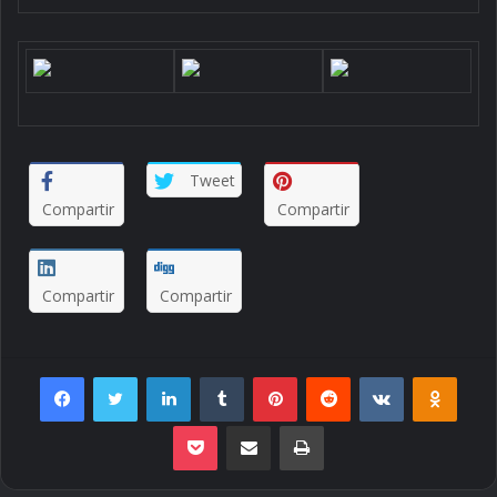
Tweet
Compartir
Compartir
Compartir
Compartir
Facebook
Twitter
LinkedIn
Tumblr
Pinterest
Reddit
VKontakte
Odnoklassniki
Pocket
Envie por Email
Imprimir