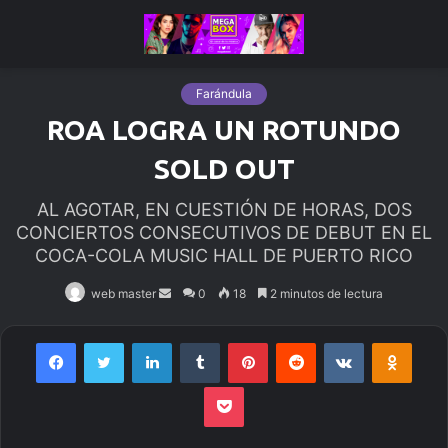
Farándula
ROA LOGRA UN ROTUNDO
SOLD OUT
AL AGOTAR, EN CUESTIÓN DE HORAS, DOS
CONCIERTOS CONSECUTIVOS DE DEBUT EN EL
COCA-COLA MUSIC HALL DE PUERTO RICO
web master
Send
0
18
2 minutos de lectura
an
email
Facebook
Twitter
LinkedIn
Tumblr
Pinterest
Reddit
VKontakte
Odnoklassniki
Pocket