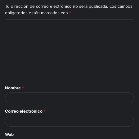
Tu dirección de correo electrónico no será publicada.
Los campos
obligatorios están marcados con
*
C
o
m
e
n
t
a
Nombre
*
r
i
o
Correo electrónico
*
*
Web