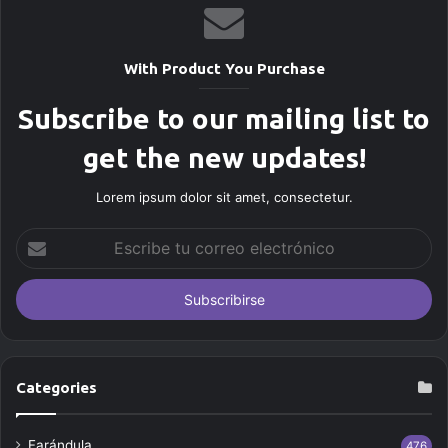
With Product You Purchase
Subscribe to our mailing list to
get the new updates!
Lorem ipsum dolor sit amet, consectetur.
E
s
c
r
i
b
e
t
Categories
u
c
Farándula
476
o