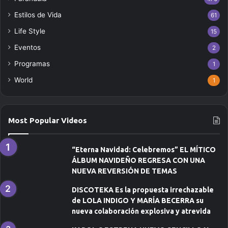
r
Estilos de Vida
61
r
Life Style
e
15
o
Eventos
2
e
Programas
l
1
e
World
1
c
t
r
ó
Most Popular Videos
n
i
c
“Eterna Navidad: Celebremos” EL MÍTICO
o
ÁLBUM NAVIDEÑO REGRESA CON UNA
NUEVA REVERSIÓN DE TEMAS
DISCOTEKA Es la propuesta irrechazable
de LOLA INDIGO Y MARÍA BECERRA su
nueva colaboración explosiva y atrevida