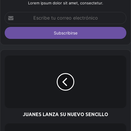
Lorem ipsum dolor sit amet, consectetur.
E
s
c
r
i
b
e
t
u
c
o
r
r
e
o
e
l
JUANES LANZA SU NUEVO SENCILLO
e
c