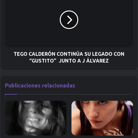
t
r
ó
n
i
c
o
TEGO CALDERÓN CONTINÚA SU LEGADO CON
“GUSTITO” JUNTO A J ÁLVAREZ
Publicaciones relacionadas