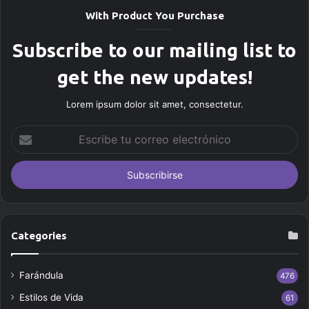
With Product You Purchase
Subscribe to our mailing list to
get the new updates!
Lorem ipsum dolor sit amet, consectetur.
E
s
c
r
i
b
e
t
Categories
u
c
Farándula
476
o
r
Estilos de Vida
61
r