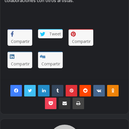
colaboraciones con otros artistas.
Tweet
Compartir
Compartir
Compartir
Compartir
Facebook
Twitter
LinkedIn
Tumblr
Pinterest
Reddit
VKontakte
Odnoklassniki
Pocket
Envie por Email
Imprimir