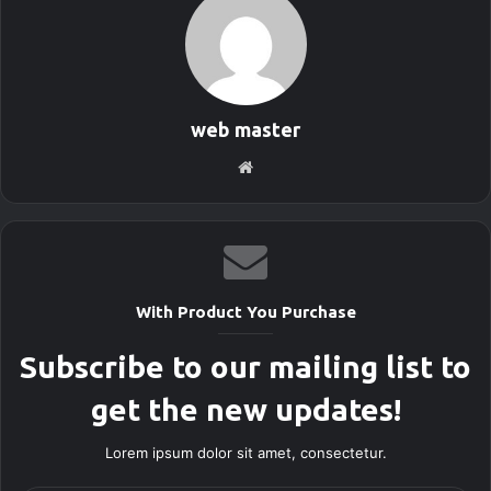
web master
S
i
t
i
o
w
With Product You Purchase
e
b
Subscribe to our mailing list to
get the new updates!
Lorem ipsum dolor sit amet, consectetur.