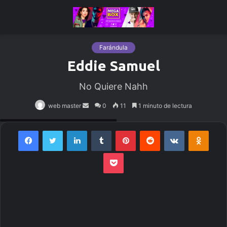
Farándula
Eddie Samuel
No Quiere Nahh
web master
Send
0
11
1 minuto de lectura
DLBTNJ3MQ43YEI4IADVHBW26GI
an
email
Facebook
Twitter
LinkedIn
Tumblr
Pinterest
Reddit
VKontakte
Odnoklassniki
Pocket