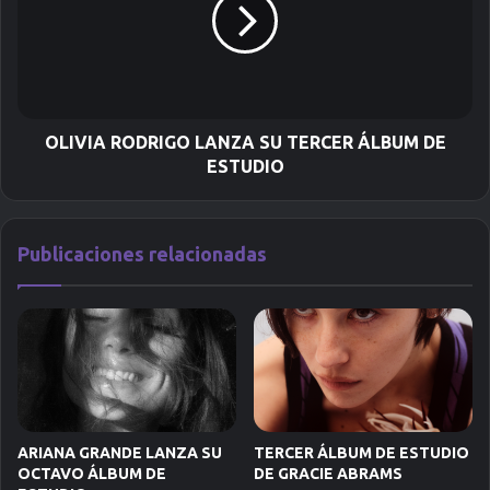
n
i
c
o
OLIVIA RODRIGO LANZA SU TERCER ÁLBUM DE
ESTUDIO
Publicaciones relacionadas
ARIANA GRANDE LANZA SU
TERCER ÁLBUM DE ESTUDIO
OCTAVO ÁLBUM DE
DE GRACIE ABRAMS