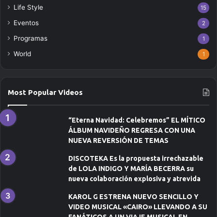
Life Style
e
15
o
Eventos
2
e
Programas
l
1
e
World
1
c
t
r
ó
Most Popular Videos
n
i
c
“Eterna Navidad: Celebremos” EL MÍTICO
o
ÁLBUM NAVIDEÑO REGRESA CON UNA
NUEVA REVERSIÓN DE TEMAS
DISCOTEKA Es la propuesta irrechazable
de LOLA INDIGO Y MARÍA BECERRA su
nueva colaboración explosiva y atrevida
KAROL G ESTRENA NUEVO SENCILLO Y
VIDEO MUSICAL «CAIRO» LLEVANDO A SU